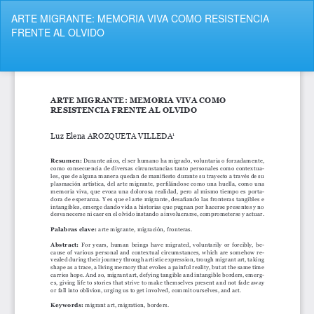
Volver
ARTE MIGRANTE: MEMORIA VIVA COMO RESISTENCIA
a
FRENTE AL OLVIDO
los
detalles
del
De
De
artículo
P